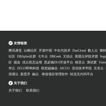
友情链接
腾讯课堂
云栖社区
开源中国
中生代技术
DaoCloud
数人云
饿
社区
DBAplus社群
七牛云
DBGeek
又拍云
美团点评技术团
Segm
区
掘金
优云双态运维
思必驰DUI开放平台
精灵云
测试窝
Test
华云
ZEGO即构科技
联想超融合
AICUG
宜信技术学院
京东云
浪潮云
新思齐
融云
禅道项目管理软件
轻流无代码平台
关于我们
关于我们
联系我们