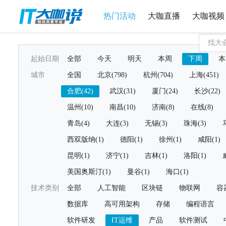
热门活动
大咖直播
大咖视频
起始日期
全部
今天
明天
本周
下周
本
城市
全国
北京(798)
杭州(704)
上海(451)
合肥(42)
武汉(31)
厦门(24)
长沙(22)
温州(10)
南昌(10)
济南(8)
在线(8)
青岛(4)
大连(3)
无锡(3)
珠海(3)
西双版纳(1)
德阳(1)
徐州(1)
咸阳(1)
昆明(1)
济宁(1)
吉林(1)
洛阳(1)
美国奥斯汀(1)
曼谷(1)
海口(1)
技术类别
全部
人工智能
区块链
物联网
容
数据库
高可用架构
存储
编程语言
软件研发
IT运维
产品
软件测试