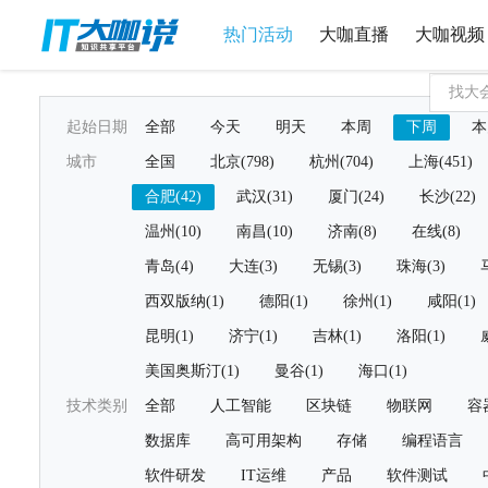
热门活动
大咖直播
大咖视频
起始日期
全部
今天
明天
本周
下周
本
城市
全国
北京(798)
杭州(704)
上海(451)
合肥(42)
武汉(31)
厦门(24)
长沙(22)
温州(10)
南昌(10)
济南(8)
在线(8)
青岛(4)
大连(3)
无锡(3)
珠海(3)
西双版纳(1)
德阳(1)
徐州(1)
咸阳(1)
昆明(1)
济宁(1)
吉林(1)
洛阳(1)
美国奥斯汀(1)
曼谷(1)
海口(1)
技术类别
全部
人工智能
区块链
物联网
容
数据库
高可用架构
存储
编程语言
软件研发
IT运维
产品
软件测试