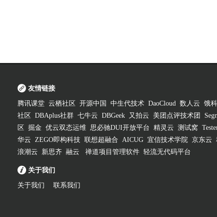
友情链接
腾讯课堂
云栖社区
开源中国
中生代技术
DaoCloud
数人云
饿
社区
DBAplus社群
七牛云
DBGeek
又拍云
美团点评技术团
Segm
区
掘金
优云双态运维
思必驰DUI开放平台
精灵云
测试窝
Test
华云
ZEGO即构科技
联想超融合
AICUG
宜信技术学院
京东云
浪潮云
新思齐
融云
禅道项目管理软件
轻流无代码平台
关于我们
关于我们
联系我们