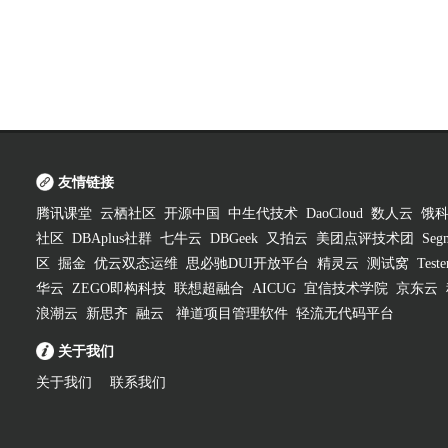
友情链接
腾讯课堂
云栖社区
开源中国
中生代技术
DaoCloud
数人云
饿
社区
DBAplus社群
七牛云
DBGeek
又拍云
美团点评技术团
Segm
区
掘金
优云双态运维
思必驰DUI开放平台
精灵云
测试窝
Test
华云
ZEGO即构科技
联想超融合
AICUG
宜信技术学院
京东云
浪潮云
新思齐
融云
禅道项目管理软件
轻流无代码平台
关于我们
关于我们
联系我们