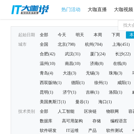
热门活动
大咖直播
大咖视频
起始日期
全部
今天
明天
本周
下周
本
城市
全国
北京(798)
杭州(704)
上海(451)
合肥(42)
武汉(31)
厦门(24)
长沙(22)
温州(10)
南昌(10)
济南(8)
在线(8)
青岛(4)
大连(3)
无锡(3)
珠海(3)
西双版纳(1)
德阳(1)
徐州(1)
咸阳(1)
昆明(1)
济宁(1)
吉林(1)
洛阳(1)
美国奥斯汀(1)
曼谷(1)
海口(1)
技术类别
全部
人工智能
区块链
物联网
容
数据库
高可用架构
存储
编程语言
软件研发
IT运维
产品
软件测试