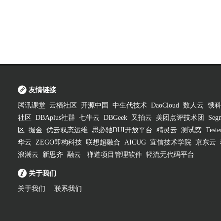
友情链接
腾讯课堂
云栖社区
开源中国
中生代技术
DaoCloud
数人云
饿
社区
DBAplus社群
七牛云
DBGeek
又拍云
美团点评技术团
Segm
区
掘金
优云双态运维
思必驰DUI开放平台
精灵云
测试窝
Test
华云
ZEGO即构科技
联想超融合
AICUG
宜信技术学院
京东云
浪潮云
新思齐
融云
禅道项目管理软件
轻流无代码平台
关于我们
关于我们
联系我们