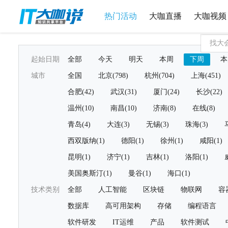
热门活动
大咖直播
大咖视频
起始日期
全部
今天
明天
本周
下周
本
城市
全国
北京(798)
杭州(704)
上海(451)
合肥(42)
武汉(31)
厦门(24)
长沙(22)
温州(10)
南昌(10)
济南(8)
在线(8)
青岛(4)
大连(3)
无锡(3)
珠海(3)
西双版纳(1)
德阳(1)
徐州(1)
咸阳(1)
昆明(1)
济宁(1)
吉林(1)
洛阳(1)
美国奥斯汀(1)
曼谷(1)
海口(1)
技术类别
全部
人工智能
区块链
物联网
容
数据库
高可用架构
存储
编程语言
软件研发
IT运维
产品
软件测试