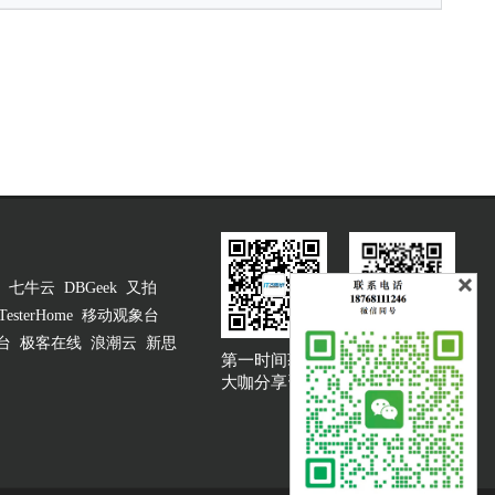
七牛云
DBGeek
又拍
TesterHome
移动观象台
台
极客在线
浪潮云
新思
第一时间获取
大咖说吐槽客服
大咖分享资讯