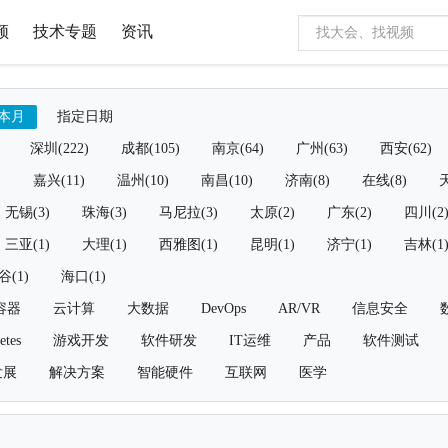
频
技术专题
资讯
本月
指定日期
深圳(222)
成都(105)
南京(64)
广州(63)
西安(62)
)
嘉兴(11)
温州(10)
南昌(10)
济南(8)
在线(8)
天
无锡(3)
珠海(3)
马尼拉(3)
太原(2)
广东(2)
四川(2
三亚(1)
大理(1)
西雅图(1)
昆明(1)
济宁(1)
吉林(1
谷(1)
海口(1)
容器
云计算
大数据
DevOps
AR/VR
信息安全
etes
游戏开发
软件研发
IT运维
产品
软件测试
发展
解决方案
智能硬件
互联网
医学