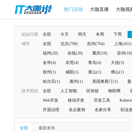
热门活动
大咖直播
大咖视
起始日期
全部
今天
明天
本周
下周
城市
全国
北京(798)
杭州(704)
上海(451)
福州(20)
在线(20)
重庆(18)
苏州(18
金华(4)
东莞(4)
青岛(4)
大连(3)
徐州(1)
咸阳(1)
黄山(1)
佛山(1)
哈尔滨(1)
惠州(1)
美国奥斯汀(1)
曼
技术类别
全部
人工智能
区块链
物联网
Web开发
移动开发
开发工具
Kubern
开源治理
名企案例
名家分享
职业
全部
最新发布