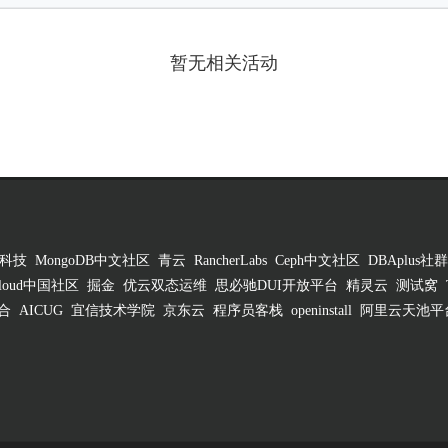
暂无相关活动
科技
MongoDB中文社区
青云
RancherLabs
Ceph中文社区
DBAplus社群
 Cloud中国社区
掘金
优云双态运维
思必驰DUI开放平台
精灵云
测试窝
合
AICUG
宜信技术学院
京东云
程序员客栈
openinstall
阿里云天池平