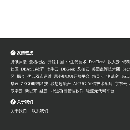
友情链接
腾讯课堂
云栖社区
开源中国
中生代技术
DaoCloud
数人云
饿
社区
DBAplus社群
七牛云
DBGeek
又拍云
美团点评技术团
Segm
区
掘金
优云双态运维
思必驰DUI开放平台
精灵云
测试窝
Test
华云
ZEGO即构科技
联想超融合
AICUG
宜信技术学院
京东云
浪潮云
新思齐
融云
禅道项目管理软件
轻流无代码平台
关于我们
关于我们
联系我们