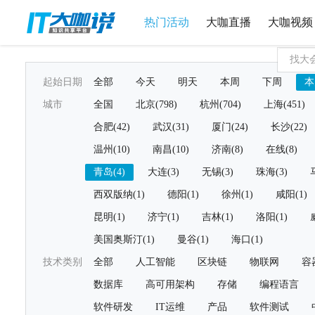
热门活动
大咖直播
大咖视频
起始日期
全部
今天
明天
本周
下周
本
城市
全国
北京(798)
杭州(704)
上海(451)
合肥(42)
武汉(31)
厦门(24)
长沙(22)
温州(10)
南昌(10)
济南(8)
在线(8)
青岛(4)
大连(3)
无锡(3)
珠海(3)
西双版纳(1)
德阳(1)
徐州(1)
咸阳(1)
昆明(1)
济宁(1)
吉林(1)
洛阳(1)
美国奥斯汀(1)
曼谷(1)
海口(1)
技术类别
全部
人工智能
区块链
物联网
容
数据库
高可用架构
存储
编程语言
软件研发
IT运维
产品
软件测试