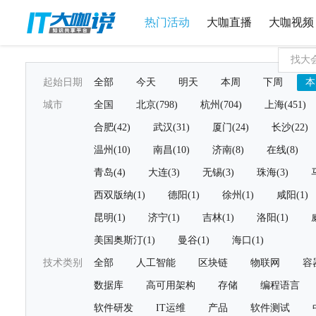
热门活动
大咖直播
大咖视频
起始日期
全部
今天
明天
本周
下周
本
城市
全国
北京(798)
杭州(704)
上海(451)
合肥(42)
武汉(31)
厦门(24)
长沙(22)
温州(10)
南昌(10)
济南(8)
在线(8)
青岛(4)
大连(3)
无锡(3)
珠海(3)
西双版纳(1)
德阳(1)
徐州(1)
咸阳(1)
昆明(1)
济宁(1)
吉林(1)
洛阳(1)
美国奥斯汀(1)
曼谷(1)
海口(1)
技术类别
全部
人工智能
区块链
物联网
容
数据库
高可用架构
存储
编程语言
软件研发
IT运维
产品
软件测试