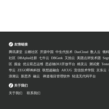
友情链接
腾讯课堂
云栖社区
开源中国
中生代技术
DaoCloud
数人云
饿
社区
DBAplus社群
七牛云
DBGeek
又拍云
美团点评技术团
Segm
区
掘金
优云双态运维
思必驰DUI开放平台
精灵云
测试窝
Test
华云
ZEGO即构科技
联想超融合
AICUG
宜信技术学院
京东云
浪潮云
新思齐
融云
禅道项目管理软件
轻流无代码平台
关于我们
关于我们
联系我们