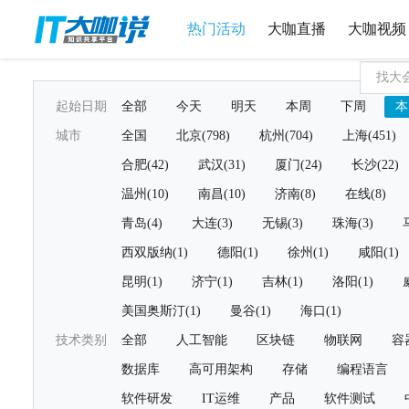
热门活动
大咖直播
大咖视频
起始日期
全部
今天
明天
本周
下周
本
城市
全国
北京(798)
杭州(704)
上海(451)
合肥(42)
武汉(31)
厦门(24)
长沙(22)
温州(10)
南昌(10)
济南(8)
在线(8)
青岛(4)
大连(3)
无锡(3)
珠海(3)
西双版纳(1)
德阳(1)
徐州(1)
咸阳(1)
昆明(1)
济宁(1)
吉林(1)
洛阳(1)
美国奥斯汀(1)
曼谷(1)
海口(1)
技术类别
全部
人工智能
区块链
物联网
容
数据库
高可用架构
存储
编程语言
软件研发
IT运维
产品
软件测试