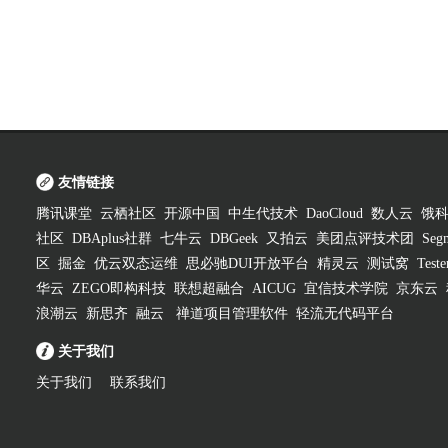
友情链接
腾讯课堂
云栖社区
开源中国
中生代技术
DaoCloud
数人云
饿
社区
DBAplus社群
七牛云
DBGeek
又拍云
美团点评技术团
Segm
区
掘金
优云双态运维
思必驰DUI开放平台
精灵云
测试窝
Test
华云
ZEGO即构科技
联想超融合
AICUG
宜信技术学院
京东云
浪潮云
新思齐
融云
禅道项目管理软件
轻流无代码平台
关于我们
关于我们
联系我们