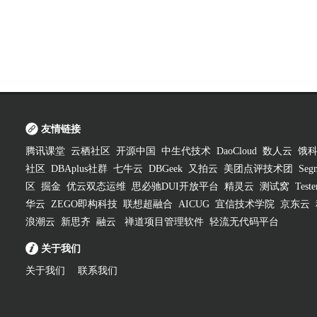
友情链接
腾讯课堂
云栖社区
开源中国
中生代技术
DaoCloud
数人云
饿
社区
DBAplus社群
七牛云
DBGeek
又拍云
美团点评技术团
Segm
区
掘金
优云双态运维
思必驰DUI开放平台
精灵云
测试窝
Test
华云
ZEGO即构科技
联想超融合
AICUG
宜信技术学院
京东云
浪潮云
新思齐
融云
禅道项目管理软件
轻流无代码平台
关于我们
关于我们
联系我们