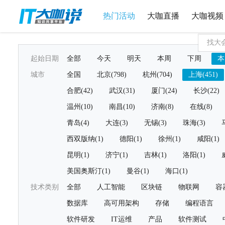
热门活动
大咖直播
大咖视频
起始日期
全部
今天
明天
本周
下周
本
城市
全国
北京(798)
杭州(704)
上海(451)
合肥(42)
武汉(31)
厦门(24)
长沙(22)
温州(10)
南昌(10)
济南(8)
在线(8)
青岛(4)
大连(3)
无锡(3)
珠海(3)
西双版纳(1)
德阳(1)
徐州(1)
咸阳(1)
昆明(1)
济宁(1)
吉林(1)
洛阳(1)
美国奥斯汀(1)
曼谷(1)
海口(1)
技术类别
全部
人工智能
区块链
物联网
容
数据库
高可用架构
存储
编程语言
软件研发
IT运维
产品
软件测试