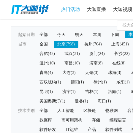
热门活动
大咖直播
大咖视频
起始日期
全部
今天
明天
本周
下周
本
城市
全国
北京(798)
杭州(704)
上海(451)
合肥(42)
武汉(31)
厦门(24)
长沙(22)
温州(10)
南昌(10)
济南(8)
在线(8)
青岛(4)
大连(3)
无锡(3)
珠海(3)
西双版纳(1)
德阳(1)
徐州(1)
咸阳(1)
昆明(1)
济宁(1)
吉林(1)
洛阳(1)
美国奥斯汀(1)
曼谷(1)
海口(1)
技术类别
全部
人工智能
区块链
物联网
容
数据库
高可用架构
存储
编程语言
软件研发
IT运维
产品
软件测试