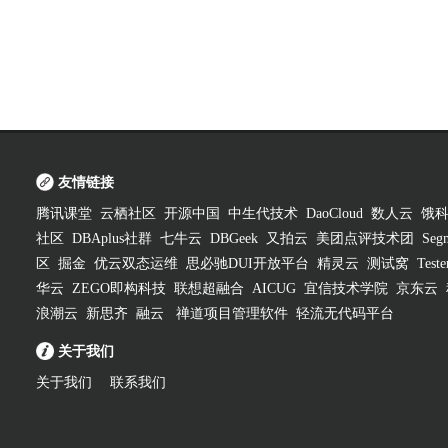
友情链接
腾讯课堂
云栖社区
开源中国
中生代技术
DaoCloud
数人云
饿
社区
DBAplus社群
七牛云
DBGeek
又拍云
美团点评技术团
Segm
区
掘金
优云双态运维
思必驰DUI开放平台
精灵云
测试窝
Test
华云
ZEGO即构科技
联想超融合
AICUG
宜信技术学院
京东云
浪潮云
新思齐
融云
禅道项目管理软件
轻流无代码平台
关于我们
关于我们
联系我们