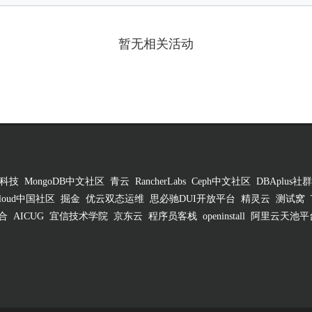
暂无相关活动
科技
MongoDB中文社区
青云
RancherLabs
Ceph中文社区
DBAplus社群
 Cloud中国社区
掘金
优云双态运维
思必驰DUI开放平台
精灵云
测试窝
合
AICUG
宜信技术学院
京东云
程序员客栈
openinstall
阿里云天池平