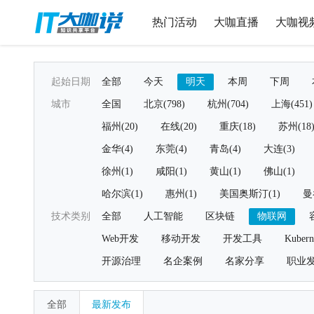
热门活动
大咖直播
大咖视
起始日期
全部
今天
明天
本周
下周
城市
全国
北京(798)
杭州(704)
上海(451)
福州(20)
在线(20)
重庆(18)
苏州(18
金华(4)
东莞(4)
青岛(4)
大连(3)
徐州(1)
咸阳(1)
黄山(1)
佛山(1)
哈尔滨(1)
惠州(1)
美国奥斯汀(1)
曼
技术类别
全部
人工智能
区块链
物联网
Web开发
移动开发
开发工具
Kubern
开源治理
名企案例
名家分享
职业
全部
最新发布