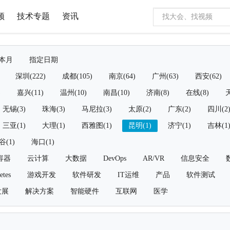
频
技术专题
资讯
本月
指定日期
深圳(222)
成都(105)
南京(64)
广州(63)
西安(62)
)
嘉兴(11)
温州(10)
南昌(10)
济南(8)
在线(8)
天
无锡(3)
珠海(3)
马尼拉(3)
太原(2)
广东(2)
四川(2
三亚(1)
大理(1)
西雅图(1)
昆明(1)
济宁(1)
吉林(1
谷(1)
海口(1)
容器
云计算
大数据
DevOps
AR/VR
信息安全
etes
游戏开发
软件研发
IT运维
产品
软件测试
发展
解决方案
智能硬件
互联网
医学