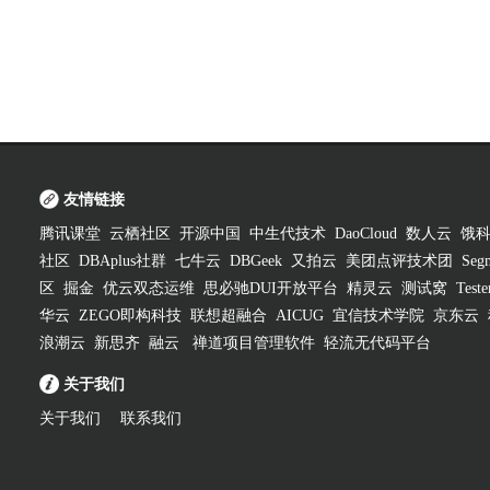
友情链接
腾讯课堂
云栖社区
开源中国
中生代技术
DaoCloud
数人云
饿
社区
DBAplus社群
七牛云
DBGeek
又拍云
美团点评技术团
Segm
区
掘金
优云双态运维
思必驰DUI开放平台
精灵云
测试窝
Test
华云
ZEGO即构科技
联想超融合
AICUG
宜信技术学院
京东云
浪潮云
新思齐
融云
禅道项目管理软件
轻流无代码平台
关于我们
关于我们
联系我们