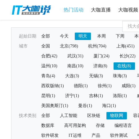
热门活动
大咖直播
大咖视频
起始日期
全部
今天
明天
本周
下周
本
城市
全国
北京(798)
杭州(704)
上海(451)
合肥(42)
武汉(31)
厦门(24)
长沙(22)
温州(10)
南昌(10)
济南(8)
在线(8)
青岛(4)
大连(3)
无锡(3)
珠海(3)
西双版纳(1)
德阳(1)
徐州(1)
咸阳(1)
昆明(1)
济宁(1)
吉林(1)
洛阳(1)
美国奥斯汀(1)
曼谷(1)
海口(1)
技术类别
全部
人工智能
区块链
物联网
容
数据库
高可用架构
存储
编程语言
软件研发
IT运维
产品
软件测试