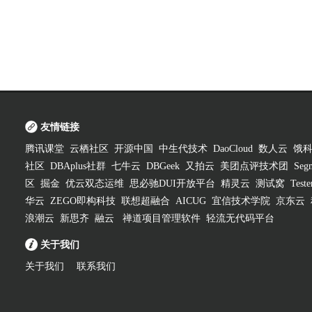
友情链接
腾讯课堂
云栖社区
开源中国
中生代技术
DaoCloud
数人云
饿
社区
DBAplus社群
七牛云
DBGeek
又拍云
美团点评技术团
Segm
区
掘金
优云双态运维
思必驰DUI开放平台
精灵云
测试窝
Test
华云
ZEGO即构科技
联想超融合
AICUG
宜信技术学院
京东云
浪潮云
新思齐
融云
禅道项目管理软件
轻流无代码平台
关于我们
关于我们
联系我们