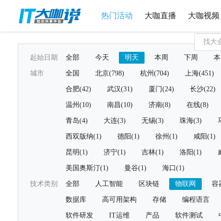
热门活动
大咖直播
大咖视频
起始日期
全部
今天
明天
本周
下周
本
城市
全国
北京(798)
杭州(704)
上海(451)
合肥(42)
武汉(31)
厦门(24)
长沙(22)
温州(10)
南昌(10)
济南(8)
在线(8)
青岛(4)
大连(3)
无锡(3)
珠海(3)
西双版纳(1)
德阳(1)
徐州(1)
咸阳(1)
昆明(1)
济宁(1)
吉林(1)
洛阳(1)
美国奥斯汀(1)
曼谷(1)
海口(1)
技术类别
全部
人工智能
区块链
物联网
容
数据库
高可用架构
存储
编程语言
软件研发
IT运维
产品
软件测试