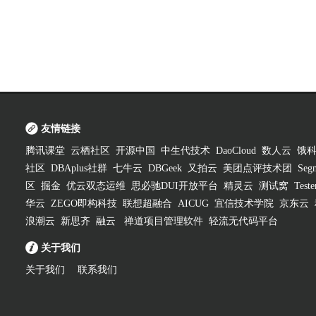
友情链接
腾讯课堂
云栖社区
开源中国
中生代技术
DaoCloud
数人云
饿
社区
DBAplus社群
七牛云
DBGeek
又拍云
美团点评技术团
Segm
区
掘金
优云双态运维
思必驰DUI开放平台
精灵云
测试窝
Test
华云
ZEGO即构科技
联想超融合
AICUG
宜信技术学院
京东云
浪潮云
新思齐
融云
禅道项目管理软件
轻流无代码平台
关于我们
关于我们
联系我们