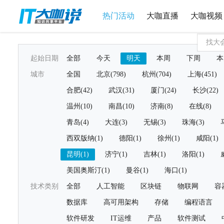
热门活动
大咖直播
大咖视频
起始日期
全部
今天
明天
本周
下周
本
城市
全国
北京(798)
杭州(704)
上海(451)
合肥(42)
武汉(31)
厦门(24)
长沙(22)
温州(10)
南昌(10)
济南(8)
在线(8)
青岛(4)
大连(3)
无锡(3)
珠海(3)
西双版纳(1)
德阳(1)
徐州(1)
咸阳(1)
昆明(1)
济宁(1)
吉林(1)
洛阳(1)
美国奥斯汀(1)
曼谷(1)
海口(1)
技术类别
全部
人工智能
区块链
物联网
容
数据库
高可用架构
存储
编程语言
软件研发
IT运维
产品
软件测试