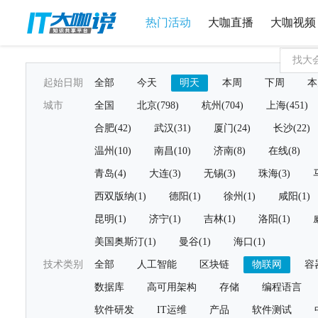
热门活动
大咖直播
大咖视频
起始日期
全部
今天
明天
本周
下周
本
城市
全国
北京(798)
杭州(704)
上海(451)
合肥(42)
武汉(31)
厦门(24)
长沙(22)
温州(10)
南昌(10)
济南(8)
在线(8)
青岛(4)
大连(3)
无锡(3)
珠海(3)
西双版纳(1)
德阳(1)
徐州(1)
咸阳(1)
昆明(1)
济宁(1)
吉林(1)
洛阳(1)
美国奥斯汀(1)
曼谷(1)
海口(1)
技术类别
全部
人工智能
区块链
物联网
容
数据库
高可用架构
存储
编程语言
软件研发
IT运维
产品
软件测试