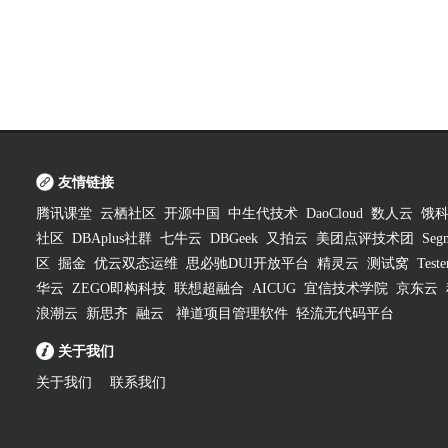
友情链接
腾讯课堂
云栖社区
开源中国
中生代技术
DaoCloud
数人云
饿
社区
DBAplus社群
七牛云
DBGeek
又拍云
美团点评技术团
Segm
区
掘金
优云双态运维
思必驰DUI开放平台
精灵云
测试窝
Test
华云
ZEGO即构科技
联想超融合
AICUG
宜信技术学院
京东云
浪潮云
新思齐
融云
禅道项目管理软件
轻流无代码平台
关于我们
关于我们
联系我们