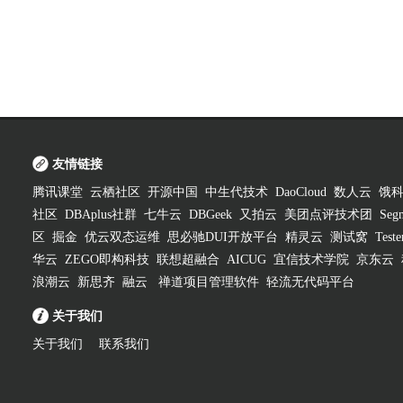
友情链接
腾讯课堂
云栖社区
开源中国
中生代技术
DaoCloud
数人云
饿
社区
DBAplus社群
七牛云
DBGeek
又拍云
美团点评技术团
Segm
区
掘金
优云双态运维
思必驰DUI开放平台
精灵云
测试窝
Test
华云
ZEGO即构科技
联想超融合
AICUG
宜信技术学院
京东云
浪潮云
新思齐
融云
禅道项目管理软件
轻流无代码平台
关于我们
关于我们
联系我们