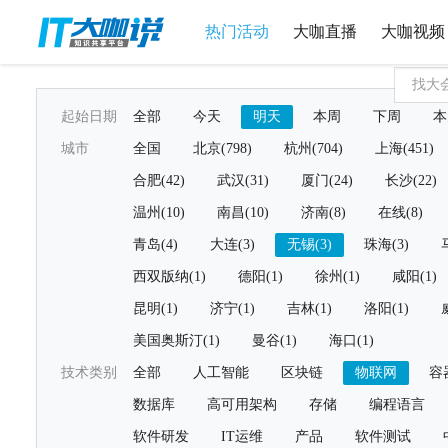
热门活动
大咖直播
大咖视频
起始日期
全部
今天
明天
本周
下周
本
城市
全国
北京(798)
杭州(704)
上海(451)
合肥(42)
武汉(31)
厦门(24)
长沙(22)
温州(10)
南昌(10)
济南(8)
在线(8)
青岛(4)
大连(3)
无锡(3)
珠海(3)
西双版纳(1)
德阳(1)
徐州(1)
咸阳(1)
昆明(1)
济宁(1)
吉林(1)
洛阳(1)
美国奥斯汀(1)
曼谷(1)
海口(1)
技术类别
全部
人工智能
区块链
物联网
容
数据库
高可用架构
存储
编程语言
软件研发
IT运维
产品
软件测试