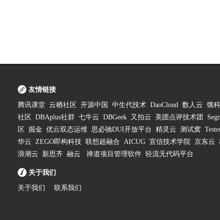
友情链接
腾讯课堂
云栖社区
开源中国
中生代技术
DaoCloud
数人云
饿
社区
DBAplus社群
七牛云
DBGeek
又拍云
美团点评技术团
Segm
区
掘金
优云双态运维
思必驰DUI开放平台
精灵云
测试窝
Test
华云
ZEGO即构科技
联想超融合
AICUG
宜信技术学院
京东云
浪潮云
新思齐
融云
禅道项目管理软件
轻流无代码平台
关于我们
关于我们
联系我们