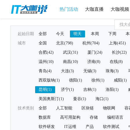
热门活动
大咖直播
大咖视频
起始日期
全部
今天
明天
本周
下周
本
城市
全国
北京(798)
杭州(704)
上海(451)
合肥(42)
武汉(31)
厦门(24)
长沙(22)
温州(10)
南昌(10)
济南(8)
在线(8)
青岛(4)
大连(3)
无锡(3)
珠海(3)
西双版纳(1)
德阳(1)
徐州(1)
咸阳(1)
昆明(1)
济宁(1)
吉林(1)
洛阳(1)
美国奥斯汀(1)
曼谷(1)
海口(1)
技术类别
全部
人工智能
区块链
物联网
容
数据库
高可用架构
存储
编程语言
软件研发
IT运维
产品
软件测试