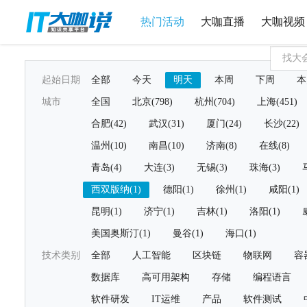
热门活动
大咖直播
大咖视频
起始日期
全部
今天
明天
本周
下周
本
城市
全国
北京(798)
杭州(704)
上海(451)
合肥(42)
武汉(31)
厦门(24)
长沙(22)
温州(10)
南昌(10)
济南(8)
在线(8)
青岛(4)
大连(3)
无锡(3)
珠海(3)
西双版纳(1)
德阳(1)
徐州(1)
咸阳(1)
昆明(1)
济宁(1)
吉林(1)
洛阳(1)
美国奥斯汀(1)
曼谷(1)
海口(1)
技术类别
全部
人工智能
区块链
物联网
容
数据库
高可用架构
存储
编程语言
软件研发
IT运维
产品
软件测试