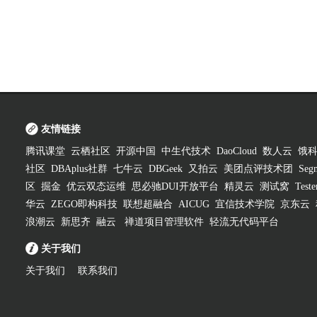
友情链接
腾讯课堂
云栖社区
开源中国
中生代技术
DaoCloud
数人云
饿
社区
DBAplus社群
七牛云
DBGeek
又拍云
美团点评技术团
Segm
区
掘金
优云双态运维
思必驰DUI开放平台
精灵云
测试窝
Test
华云
ZEGO即构科技
联想超融合
AICUG
宜信技术学院
京东云
浪潮云
新思齐
融云
禅道项目管理软件
轻流无代码平台
关于我们
关于我们
联系我们