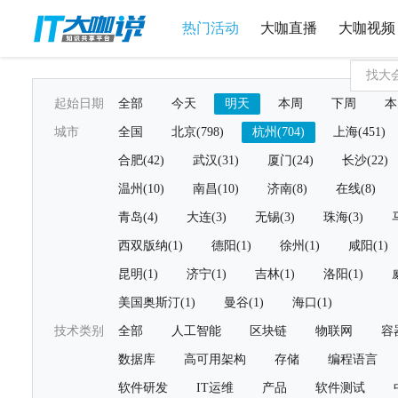
热门活动
大咖直播
大咖视频
起始日期
全部
今天
明天
本周
下周
本
城市
全国
北京(798)
杭州(704)
上海(451)
合肥(42)
武汉(31)
厦门(24)
长沙(22)
温州(10)
南昌(10)
济南(8)
在线(8)
青岛(4)
大连(3)
无锡(3)
珠海(3)
西双版纳(1)
德阳(1)
徐州(1)
咸阳(1)
昆明(1)
济宁(1)
吉林(1)
洛阳(1)
美国奥斯汀(1)
曼谷(1)
海口(1)
技术类别
全部
人工智能
区块链
物联网
容
数据库
高可用架构
存储
编程语言
软件研发
IT运维
产品
软件测试