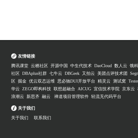
友情链接
腾讯课堂
云栖社区
开源中国
中生代技术
DaoCloud
数人云
饿
社区
DBAplus社群
七牛云
DBGeek
又拍云
美团点评技术团
Segm
区
掘金
优云双态运维
思必驰DUI开放平台
精灵云
测试窝
Test
华云
ZEGO即构科技
联想超融合
AICUG
宜信技术学院
京东云
浪潮云
新思齐
融云
禅道项目管理软件
轻流无代码平台
关于我们
关于我们
联系我们