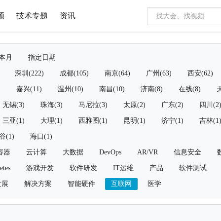
频
技术专题
资讯
本月
指定日期
深圳(222)
成都(105)
南京(64)
广州(63)
西安(62)
)
嘉兴(11)
温州(10)
南昌(10)
济南(8)
在线(8)
天
无锡(3)
珠海(3)
马尼拉(3)
太原(2)
广东(2)
四川(2
三亚(1)
大理(1)
西雅图(1)
昆明(1)
济宁(1)
吉林(1
谷(1)
海口(1)
容器
云计算
大数据
DevOps
AR/VR
信息安全
etes
游戏开发
软件研发
IT运维
产品
软件测试
发展
解决方案
智能硬件
互联网
医学