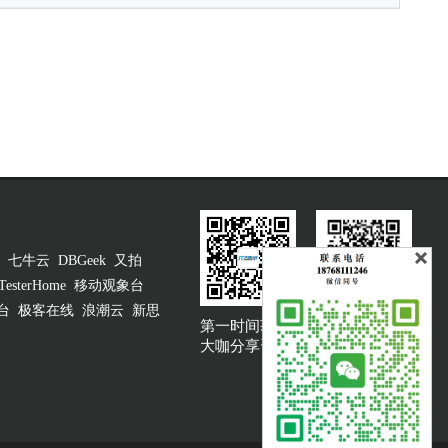
七牛云
DBGeek
又拍
TesterHome
移动观象台
台
极客在线
浪潮云
新思
第一时间获取
大咖说吐槽客服
大咖分享资讯