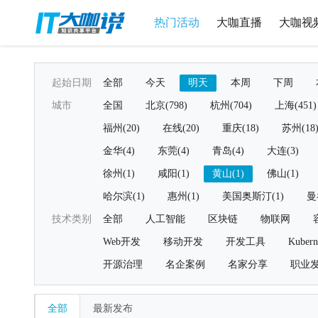
热门活动
大咖直播
大咖视
起始日期
全部
今天
明天
本周
下周
城市
全国
北京(798)
杭州(704)
上海(451)
福州(20)
在线(20)
重庆(18)
苏州(18
金华(4)
东莞(4)
青岛(4)
大连(3)
徐州(1)
咸阳(1)
黄山(1)
佛山(1)
哈尔滨(1)
惠州(1)
美国奥斯汀(1)
曼
技术类别
全部
人工智能
区块链
物联网
Web开发
移动开发
开发工具
Kubern
开源治理
名企案例
名家分享
职业
全部
最新发布