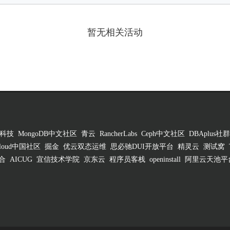
暂无相关活动
科技
MongoDB中文社区
青云
RancherLabs
Ceph中文社区
DBAplus社群
 Cloud中国社区
掘金
优云双态运维
思必驰DUI开放平台
精灵云
测试窝
合
AICUG
宜信技术学院
京东云
程序员客栈
openinstall
阿里云天池平