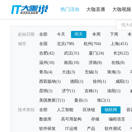
热门活动
大咖直播
大咖视频
起始日期
全部
今天
明天
本周
下周
本
城市
全国
北京(798)
杭州(704)
上海(451)
合肥(42)
武汉(31)
厦门(24)
长沙(22)
温州(10)
南昌(10)
济南(8)
在线(8)
青岛(4)
大连(3)
无锡(3)
珠海(3)
西双版纳(1)
德阳(1)
徐州(1)
咸阳(1)
昆明(1)
济宁(1)
吉林(1)
洛阳(1)
美国奥斯汀(1)
曼谷(1)
海口(1)
技术类别
全部
人工智能
区块链
物联网
容
数据库
高可用架构
存储
编程语言
软件研发
IT运维
产品
软件测试