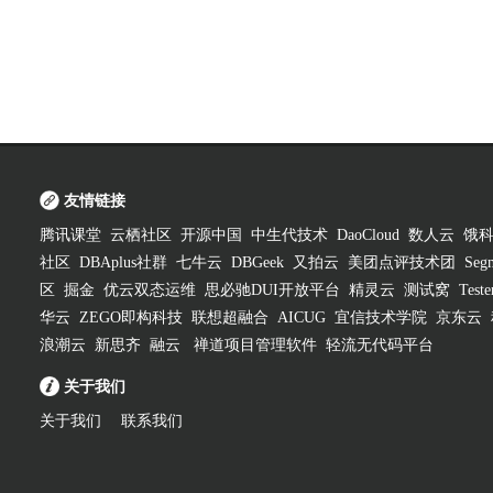
友情链接
腾讯课堂
云栖社区
开源中国
中生代技术
DaoCloud
数人云
饿
社区
DBAplus社群
七牛云
DBGeek
又拍云
美团点评技术团
Segm
区
掘金
优云双态运维
思必驰DUI开放平台
精灵云
测试窝
Test
华云
ZEGO即构科技
联想超融合
AICUG
宜信技术学院
京东云
浪潮云
新思齐
融云
禅道项目管理软件
轻流无代码平台
关于我们
关于我们
联系我们