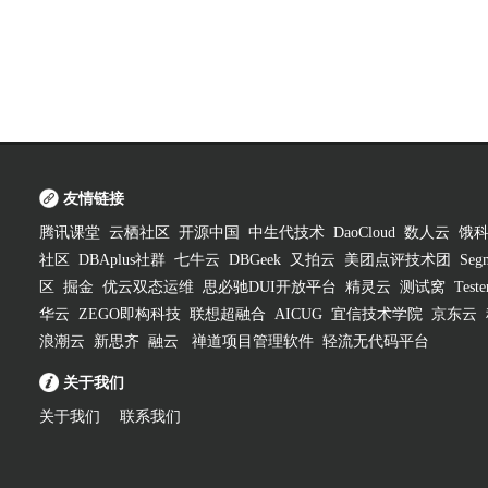
友情链接
腾讯课堂
云栖社区
开源中国
中生代技术
DaoCloud
数人云
饿
社区
DBAplus社群
七牛云
DBGeek
又拍云
美团点评技术团
Segm
区
掘金
优云双态运维
思必驰DUI开放平台
精灵云
测试窝
Test
华云
ZEGO即构科技
联想超融合
AICUG
宜信技术学院
京东云
浪潮云
新思齐
融云
禅道项目管理软件
轻流无代码平台
关于我们
关于我们
联系我们