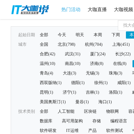
热门活动
大咖直播
大咖视频
起始日期
全部
今天
明天
本周
下周
本
城市
全国
北京(798)
杭州(704)
上海(451)
合肥(42)
武汉(31)
厦门(24)
长沙(22)
温州(10)
南昌(10)
济南(8)
在线(8)
青岛(4)
大连(3)
无锡(3)
珠海(3)
西双版纳(1)
德阳(1)
徐州(1)
咸阳(1)
昆明(1)
济宁(1)
吉林(1)
洛阳(1)
美国奥斯汀(1)
曼谷(1)
海口(1)
技术类别
全部
人工智能
区块链
物联网
容
数据库
高可用架构
存储
编程语言
软件研发
IT运维
产品
软件测试