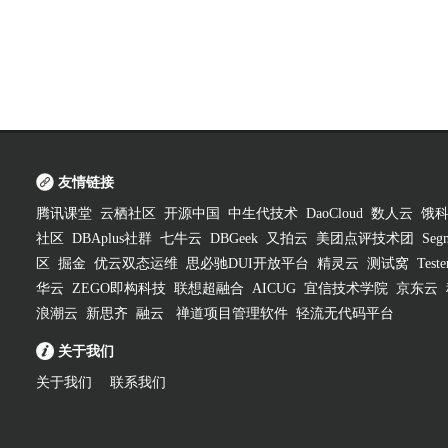
友情链接
腾讯课堂
云栖社区
开源中国
中生代技术
DaoCloud
数人云
饿
社区
DBAplus社群
七牛云
DBGeek
又拍云
美团点评技术团
Segm
区
掘金
优云双态运维
思必驰DUI开放平台
精灵云
测试窝
Test
华云
ZEGO即构科技
联想超融合
AICUG
宜信技术学院
京东云
浪潮云
新思齐
融云
禅道项目管理软件
轻流无代码平台
关于我们
关于我们
联系我们