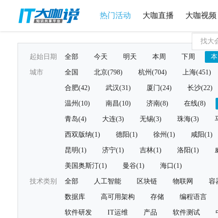
热门活动
大咖直播
大咖视频
起始日期
全部
今天
明天
本周
下周
本
城市
全国
北京(798)
杭州(704)
上海(451)
合肥(42)
武汉(31)
厦门(24)
长沙(22)
温州(10)
南昌(10)
济南(8)
在线(8)
青岛(4)
大连(3)
无锡(3)
珠海(3)
西双版纳(1)
德阳(1)
徐州(1)
咸阳(1)
昆明(1)
济宁(1)
吉林(1)
洛阳(1)
美国奥斯汀(1)
曼谷(1)
海口(1)
技术类别
全部
人工智能
区块链
物联网
容
数据库
高可用架构
存储
编程语言
软件研发
IT运维
产品
软件测试