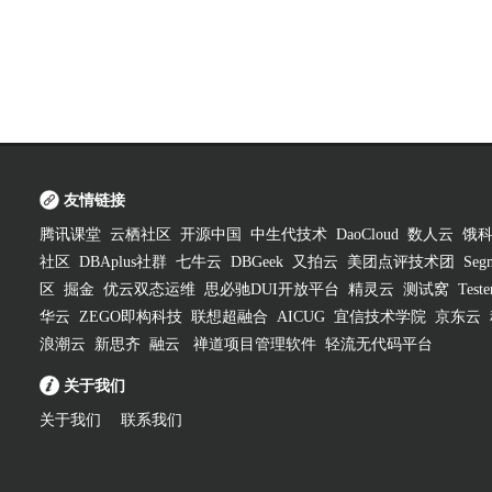
友情链接
腾讯课堂
云栖社区
开源中国
中生代技术
DaoCloud
数人云
饿
社区
DBAplus社群
七牛云
DBGeek
又拍云
美团点评技术团
Segm
区
掘金
优云双态运维
思必驰DUI开放平台
精灵云
测试窝
Test
华云
ZEGO即构科技
联想超融合
AICUG
宜信技术学院
京东云
浪潮云
新思齐
融云
禅道项目管理软件
轻流无代码平台
关于我们
关于我们
联系我们