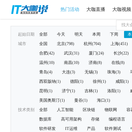
热门活动
大咖直播
大咖视频
起始日期
全部
今天
明天
本周
下周
本
城市
全国
北京(798)
杭州(704)
上海(451)
合肥(42)
武汉(31)
厦门(24)
长沙(22)
温州(10)
南昌(10)
济南(8)
在线(8)
青岛(4)
大连(3)
无锡(3)
珠海(3)
西双版纳(1)
德阳(1)
徐州(1)
咸阳(1)
昆明(1)
济宁(1)
吉林(1)
洛阳(1)
美国奥斯汀(1)
曼谷(1)
海口(1)
技术类别
全部
人工智能
区块链
物联网
容
数据库
高可用架构
存储
编程语言
软件研发
IT运维
产品
软件测试