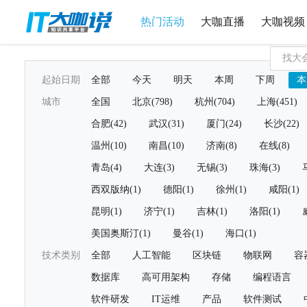
热门活动
大咖直播
大咖视频
起始日期
全部
今天
明天
本周
下周
本
城市
全国
北京(798)
杭州(704)
上海(451)
合肥(42)
武汉(31)
厦门(24)
长沙(22)
温州(10)
南昌(10)
济南(8)
在线(8)
青岛(4)
大连(3)
无锡(3)
珠海(3)
西双版纳(1)
德阳(1)
徐州(1)
咸阳(1)
昆明(1)
济宁(1)
吉林(1)
洛阳(1)
美国奥斯汀(1)
曼谷(1)
海口(1)
技术类别
全部
人工智能
区块链
物联网
容
数据库
高可用架构
存储
编程语言
软件研发
IT运维
产品
软件测试