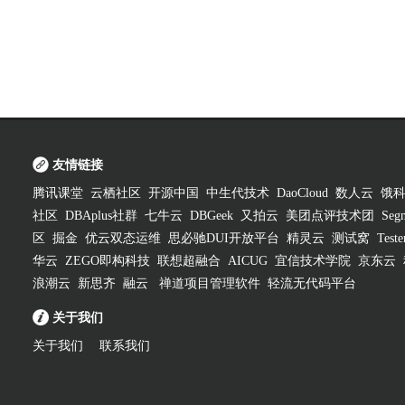
友情链接
腾讯课堂
云栖社区
开源中国
中生代技术
DaoCloud
数人云
饿
社区
DBAplus社群
七牛云
DBGeek
又拍云
美团点评技术团
Segm
区
掘金
优云双态运维
思必驰DUI开放平台
精灵云
测试窝
Test
华云
ZEGO即构科技
联想超融合
AICUG
宜信技术学院
京东云
浪潮云
新思齐
融云
禅道项目管理软件
轻流无代码平台
关于我们
关于我们
联系我们