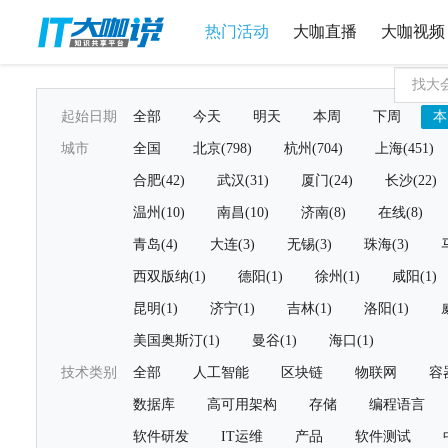
热门活动
大咖直播
大咖视频
起始日期
全部
今天
明天
本周
下周
本
城市
全国
北京(798)
杭州(704)
上海(451)
合肥(42)
武汉(31)
厦门(24)
长沙(22)
温州(10)
南昌(10)
济南(8)
在线(8)
青岛(4)
大连(3)
无锡(3)
珠海(3)
西双版纳(1)
德阳(1)
徐州(1)
咸阳(1)
昆明(1)
济宁(1)
吉林(1)
洛阳(1)
美国奥斯汀(1)
曼谷(1)
海口(1)
技术类别
全部
人工智能
区块链
物联网
容
数据库
高可用架构
存储
编程语言
软件研发
IT运维
产品
软件测试