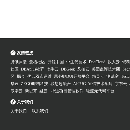
友情链接
腾讯课堂
云栖社区
开源中国
中生代技术
DaoCloud
数人云
饿
社区
DBAplus社群
七牛云
DBGeek
又拍云
美团点评技术团
Segm
区
掘金
优云双态运维
思必驰DUI开放平台
精灵云
测试窝
Test
华云
ZEGO即构科技
联想超融合
AICUG
宜信技术学院
京东云
浪潮云
新思齐
融云
禅道项目管理软件
轻流无代码平台
关于我们
关于我们
联系我们