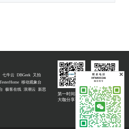
七牛云
DBGeek
又拍
TesterHome
移动观象台
台
极客在线
浪潮云
新思
第一时间获取
大咖说吐槽客服
大咖分享资讯