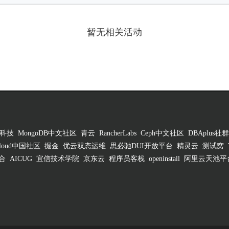
暂无相关活动
科技
MongoDB中文社区
青云
RancherLabs
Ceph中文社区
DBAplus社群
 Cloud中国社区
掘金
优云双态运维
思必驰DUI开放平台
精灵云
测试窝
合
AICUG
宜信技术学院
京东云
程序员客栈
openinstall
阿里云天池平