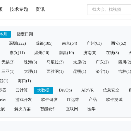
频
技术专题
资讯
本月
指定日期
深圳(222)
成都(105)
南京(64)
广州(63)
西安(62)
)
嘉兴(11)
温州(10)
南昌(10)
济南(8)
在线(8)
天
无锡(3)
珠海(3)
马尼拉(3)
太原(2)
广东(2)
四川(2
三亚(1)
大理(1)
西雅图(1)
昆明(1)
济宁(1)
吉林(1
谷(1)
海口(1)
容器
云计算
大数据
DevOps
AR/VR
信息安全
etes
游戏开发
软件研发
IT运维
产品
软件测试
发展
解决方案
智能硬件
互联网
医学