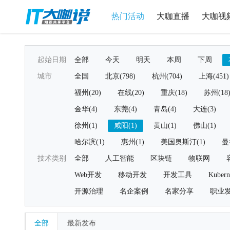
热门活动
大咖直播
大咖视
起始日期
全部
今天
明天
本周
下周
城市
全国
北京(798)
杭州(704)
上海(451)
福州(20)
在线(20)
重庆(18)
苏州(18
金华(4)
东莞(4)
青岛(4)
大连(3)
徐州(1)
咸阳(1)
黄山(1)
佛山(1)
哈尔滨(1)
惠州(1)
美国奥斯汀(1)
曼
技术类别
全部
人工智能
区块链
物联网
Web开发
移动开发
开发工具
Kubern
开源治理
名企案例
名家分享
职业
全部
最新发布