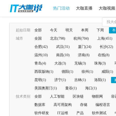
热门活动
大咖直播
大咖视频
起始日期
全部
今天
明天
本周
下周
本
城市
全国
北京(798)
杭州(704)
上海(451)
合肥(42)
武汉(31)
厦门(24)
长沙(22)
温州(10)
南昌(10)
济南(8)
在线(8)
青岛(4)
大连(3)
无锡(3)
珠海(3)
西双版纳(1)
德阳(1)
徐州(1)
咸阳(1)
昆明(1)
济宁(1)
吉林(1)
洛阳(1)
美国奥斯汀(1)
曼谷(1)
海口(1)
技术类别
全部
人工智能
区块链
物联网
容
数据库
高可用架构
存储
编程语言
软件研发
IT运维
产品
软件测试