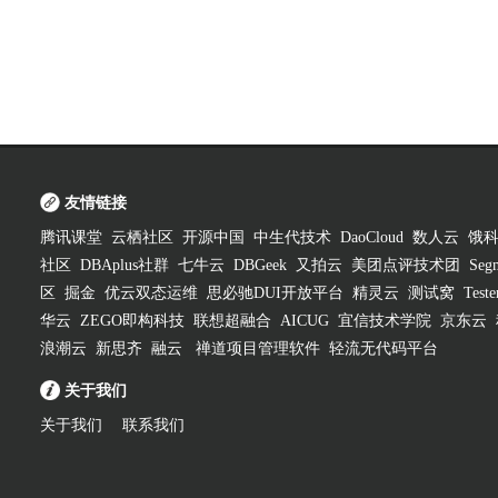
友情链接
腾讯课堂
云栖社区
开源中国
中生代技术
DaoCloud
数人云
饿
社区
DBAplus社群
七牛云
DBGeek
又拍云
美团点评技术团
Segm
区
掘金
优云双态运维
思必驰DUI开放平台
精灵云
测试窝
Test
华云
ZEGO即构科技
联想超融合
AICUG
宜信技术学院
京东云
浪潮云
新思齐
融云
禅道项目管理软件
轻流无代码平台
关于我们
关于我们
联系我们