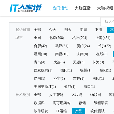
热门活动
大咖直播
大咖视频
起始日期
全部
今天
明天
本周
下周
本
城市
全国
北京(798)
杭州(704)
上海(451)
合肥(42)
武汉(31)
厦门(24)
长沙(22)
温州(10)
南昌(10)
济南(8)
在线(8)
青岛(4)
大连(3)
无锡(3)
珠海(3)
西双版纳(1)
德阳(1)
徐州(1)
咸阳(1)
昆明(1)
济宁(1)
吉林(1)
洛阳(1)
美国奥斯汀(1)
曼谷(1)
海口(1)
技术类别
全部
人工智能
区块链
物联网
容
数据库
高可用架构
存储
编程语言
软件研发
IT运维
产品
软件测试