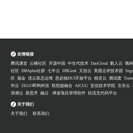
友情链接
腾讯课堂
云栖社区
开源中国
中生代技术
DaoCloud
数人云
饿
社区
DBAplus社群
七牛云
DBGeek
又拍云
美团点评技术团
Segm
区
掘金
优云双态运维
思必驰DUI开放平台
精灵云
测试窝
Test
华云
ZEGO即构科技
联想超融合
AICUG
宜信技术学院
京东云
浪潮云
新思齐
融云
禅道项目管理软件
轻流无代码平台
关于我们
关于我们
联系我们