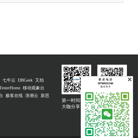
七牛云
DBGeek
又拍
TesterHome
移动观象台
台
极客在线
浪潮云
新思
第一时间获取
大咖说吐槽客服
大咖分享资讯