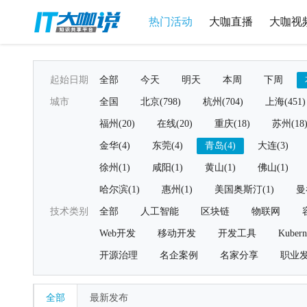
热门活动
大咖直播
大咖视
起始日期
全部
今天
明天
本周
下周
城市
全国
北京(798)
杭州(704)
上海(451)
福州(20)
在线(20)
重庆(18)
苏州(18
金华(4)
东莞(4)
青岛(4)
大连(3)
徐州(1)
咸阳(1)
黄山(1)
佛山(1)
哈尔滨(1)
惠州(1)
美国奥斯汀(1)
曼
技术类别
全部
人工智能
区块链
物联网
Web开发
移动开发
开发工具
Kubern
开源治理
名企案例
名家分享
职业
全部
最新发布