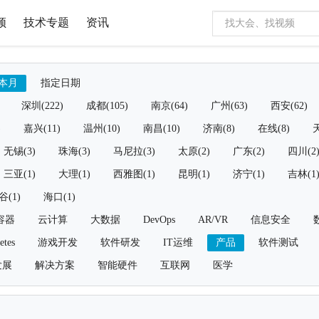
频
技术专题
资讯
本月
指定日期
深圳(222)
成都(105)
南京(64)
广州(63)
西安(62)
)
嘉兴(11)
温州(10)
南昌(10)
济南(8)
在线(8)
天
无锡(3)
珠海(3)
马尼拉(3)
太原(2)
广东(2)
四川(2
三亚(1)
大理(1)
西雅图(1)
昆明(1)
济宁(1)
吉林(1
谷(1)
海口(1)
容器
云计算
大数据
DevOps
AR/VR
信息安全
etes
游戏开发
软件研发
IT运维
产品
软件测试
发展
解决方案
智能硬件
互联网
医学