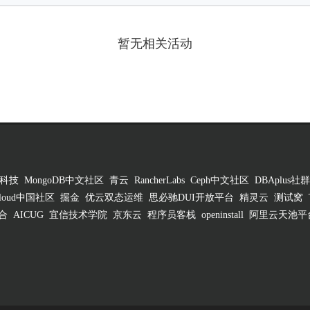
暂无相关活动
科技
MongoDB中文社区
青云
RancherLabs
Ceph中文社区
DBAplus社群
 Cloud中国社区
掘金
优云双态运维
思必驰DUI开放平台
精灵云
测试窝
合
AICUG
宜信技术学院
京东云
程序员客栈
openinstall
阿里云天池平