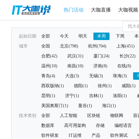
热门活动
大咖直播
大咖视频
起始日期
全部
今天
明天
本周
下周
本
城市
全国
北京(798)
杭州(704)
上海(451)
合肥(42)
武汉(31)
厦门(24)
长沙(22)
温州(10)
南昌(10)
济南(8)
在线(8)
青岛(4)
大连(3)
无锡(3)
珠海(3)
西双版纳(1)
德阳(1)
徐州(1)
咸阳(1)
昆明(1)
济宁(1)
吉林(1)
洛阳(1)
美国奥斯汀(1)
曼谷(1)
海口(1)
技术类别
全部
人工智能
区块链
物联网
容
数据库
高可用架构
存储
编程语言
软件研发
IT运维
产品
软件测试