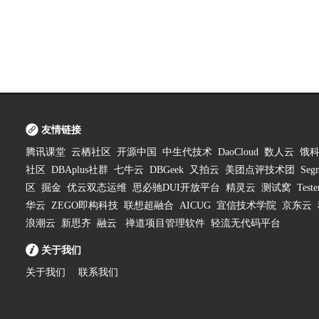
友情链接
腾讯课堂
云栖社区
开源中国
中生代技术
DaoCloud
数人云
饿
社区
DBAplus社群
七牛云
DBGeek
又拍云
美团点评技术团
Segm
区
掘金
优云双态运维
思必驰DUI开放平台
精灵云
测试窝
Test
华云
ZEGO即构科技
联想超融合
AICUG
宜信技术学院
京东云
浪潮云
新思齐
融云
禅道项目管理软件
轻流无代码平台
关于我们
关于我们
联系我们