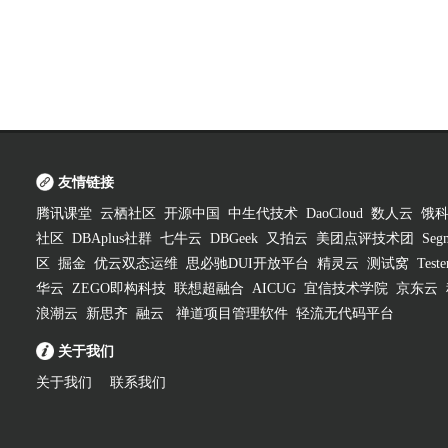
友情链接
腾讯课堂
云栖社区
开源中国
中生代技术
DaoCloud
数人云
饿
社区
DBAplus社群
七牛云
DBGeek
又拍云
美团点评技术团
Segm
区
掘金
优云双态运维
思必驰DUI开放平台
精灵云
测试窝
Test
华云
ZEGO即构科技
联想超融合
AICUG
宜信技术学院
京东云
浪潮云
新思齐
融云
禅道项目管理软件
轻流无代码平台
关于我们
关于我们
联系我们