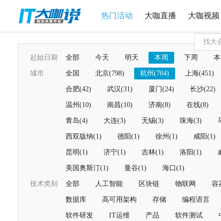
热门活动
大咖直播
大咖视频
起始日期
全部
今天
明天
本周
下周
本
城市
全国
北京(798)
杭州(704)
上海(451)
合肥(42)
武汉(31)
厦门(24)
长沙(22)
温州(10)
南昌(10)
济南(8)
在线(8)
青岛(4)
大连(3)
无锡(3)
珠海(3)
西双版纳(1)
德阳(1)
徐州(1)
咸阳(1)
昆明(1)
济宁(1)
吉林(1)
洛阳(1)
美国奥斯汀(1)
曼谷(1)
海口(1)
技术类别
全部
人工智能
区块链
物联网
容
数据库
高可用架构
存储
编程语言
软件研发
IT运维
产品
软件测试