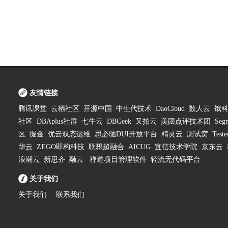
友情链接
腾讯课堂
云栖社区
开源中国
中生代技术
DaoCloud
数人云
饿
社区
DBAplus社群
七牛云
DBGeek
又拍云
美团点评技术团
Segm
区
掘金
优云双态运维
思必驰DUI开放平台
精灵云
测试窝
Test
华云
ZEGO即构科技
联想超融合
AICUG
宜信技术学院
京东云
浪潮云
新思齐
融云
禅道项目管理软件
轻流无代码平台
关于我们
关于我们
联系我们