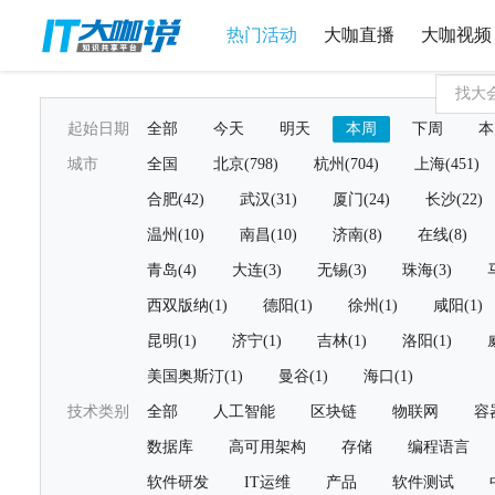
热门活动
大咖直播
大咖视频
起始日期
全部
今天
明天
本周
下周
本
城市
全国
北京(798)
杭州(704)
上海(451)
合肥(42)
武汉(31)
厦门(24)
长沙(22)
温州(10)
南昌(10)
济南(8)
在线(8)
青岛(4)
大连(3)
无锡(3)
珠海(3)
西双版纳(1)
德阳(1)
徐州(1)
咸阳(1)
昆明(1)
济宁(1)
吉林(1)
洛阳(1)
美国奥斯汀(1)
曼谷(1)
海口(1)
技术类别
全部
人工智能
区块链
物联网
容
数据库
高可用架构
存储
编程语言
软件研发
IT运维
产品
软件测试