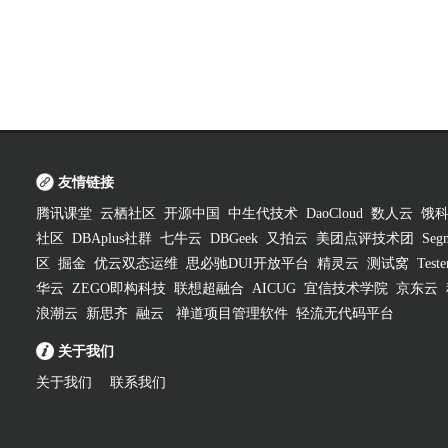
友情链接
腾讯课堂
云栖社区
开源中国
中生代技术
DaoCloud
数人云
饿
社区
DBAplus社群
七牛云
DBGeek
又拍云
美团点评技术团
Segm
区
掘金
优云双态运维
思必驰DUI开放平台
精灵云
测试窝
Test
华云
ZEGO即构科技
联想超融合
AICUG
宜信技术学院
京东云
浪潮云
新思齐
融云
禅道项目管理软件
轻流无代码平台
关于我们
关于我们
联系我们