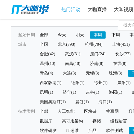
热门活动
大咖直播
大咖视频
起始日期
全部
今天
明天
本周
下周
本
城市
全国
北京(798)
杭州(704)
上海(451)
合肥(42)
武汉(31)
厦门(24)
长沙(22)
温州(10)
南昌(10)
济南(8)
在线(8)
青岛(4)
大连(3)
无锡(3)
珠海(3)
西双版纳(1)
德阳(1)
徐州(1)
咸阳(1)
昆明(1)
济宁(1)
吉林(1)
洛阳(1)
美国奥斯汀(1)
曼谷(1)
海口(1)
技术类别
全部
人工智能
区块链
物联网
容
数据库
高可用架构
存储
编程语言
软件研发
IT运维
产品
软件测试