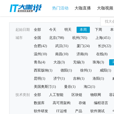
热门活动
大咖直播
大咖视频
起始日期
全部
今天
明天
本周
下周
本
城市
全国
北京(798)
杭州(705)
上海(451)
合肥(42)
武汉(31)
厦门(24)
长沙(22)
温州(10)
南昌(10)
济南(8)
在线(8)
青岛(4)
大连(3)
无锡(3)
珠海(3)
西双版纳(1)
德阳(1)
徐州(1)
咸阳(1)
昆明(1)
济宁(1)
吉林(1)
洛阳(1)
美国奥斯汀(1)
曼谷(1)
海口(1)
技术类别
全部
人工智能
区块链
物联网
容
数据库
高可用架构
存储
编程语言
软件研发
IT运维
产品
软件测试