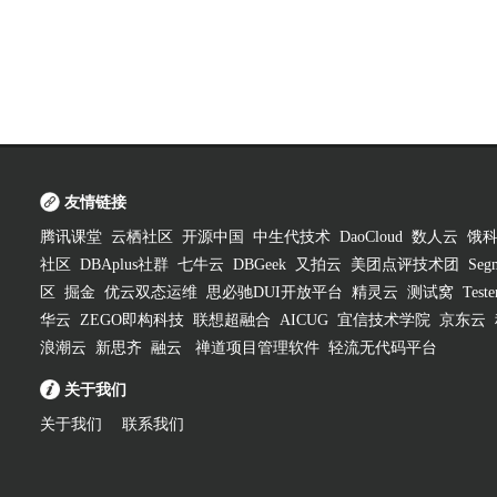
友情链接
腾讯课堂
云栖社区
开源中国
中生代技术
DaoCloud
数人云
饿
社区
DBAplus社群
七牛云
DBGeek
又拍云
美团点评技术团
Segm
区
掘金
优云双态运维
思必驰DUI开放平台
精灵云
测试窝
Test
华云
ZEGO即构科技
联想超融合
AICUG
宜信技术学院
京东云
浪潮云
新思齐
融云
禅道项目管理软件
轻流无代码平台
关于我们
关于我们
联系我们