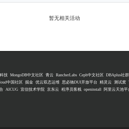
暂无相关活动
科技
MongoDB中文社区
青云
RancherLabs
Ceph中文社区
DBAplus社群
 Cloud中国社区
掘金
优云双态运维
思必驰DUI开放平台
精灵云
测试窝
合
AICUG
宜信技术学院
京东云
程序员客栈
openinstall
阿里云天池平