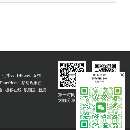
七牛云
DBGeek
又拍
TesterHome
移动观象台
台
极客在线
浪潮云
新思
第一时间获取
大咖说吐槽客服
大咖分享资讯