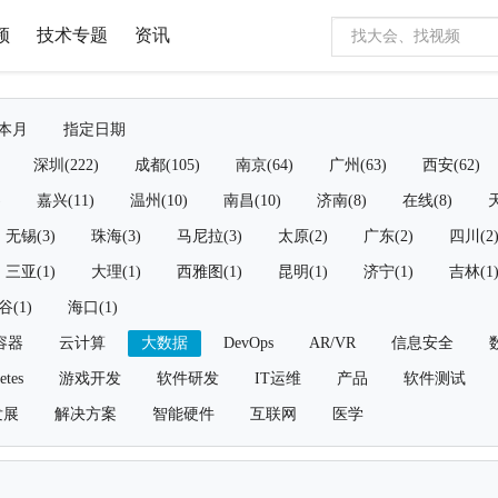
频
技术专题
资讯
本月
指定日期
深圳(222)
成都(105)
南京(64)
广州(63)
西安(62)
)
嘉兴(11)
温州(10)
南昌(10)
济南(8)
在线(8)
天
无锡(3)
珠海(3)
马尼拉(3)
太原(2)
广东(2)
四川(2
三亚(1)
大理(1)
西雅图(1)
昆明(1)
济宁(1)
吉林(1
谷(1)
海口(1)
容器
云计算
大数据
DevOps
AR/VR
信息安全
etes
游戏开发
软件研发
IT运维
产品
软件测试
发展
解决方案
智能硬件
互联网
医学