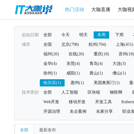
热门活动
大咖直播
大咖视
起始日期
全部
今天
明天
本周
下周
城市
全国
北京(798)
杭州(704)
上海(451)
福州(20)
在线(20)
重庆(18)
苏州(18
金华(4)
东莞(4)
青岛(4)
大连(3)
徐州(1)
咸阳(1)
黄山(1)
佛山(1)
哈尔滨(1)
惠州(1)
美国奥斯汀(1)
曼
技术类别
全部
人工智能
区块链
物联网
Web开发
移动开发
开发工具
Kubern
开源治理
名企案例
名家分享
职业
全部
最新发布