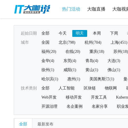
热门活动
大咖直播
大咖视
起始日期
全部
今天
明天
本周
下周
城市
全国
北京(798)
杭州(704)
上海(451)
福州(20)
在线(20)
重庆(18)
苏州(18
金华(4)
东莞(4)
青岛(4)
大连(3)
徐州(1)
咸阳(1)
黄山(1)
佛山(1)
哈尔滨(1)
惠州(1)
美国奥斯汀(1)
曼
技术类别
全部
人工智能
区块链
物联网
Web开发
移动开发
开发工具
Kubern
开源治理
名企案例
名家分享
职业
全部
最新发布