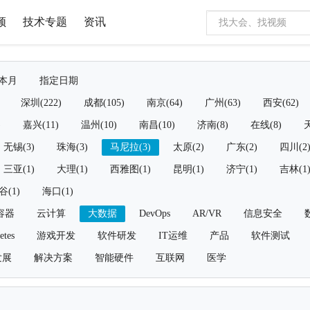
频
技术专题
资讯
本月
指定日期
深圳(222)
成都(105)
南京(64)
广州(63)
西安(62)
)
嘉兴(11)
温州(10)
南昌(10)
济南(8)
在线(8)
天
无锡(3)
珠海(3)
马尼拉(3)
太原(2)
广东(2)
四川(2
三亚(1)
大理(1)
西雅图(1)
昆明(1)
济宁(1)
吉林(1
谷(1)
海口(1)
容器
云计算
大数据
DevOps
AR/VR
信息安全
etes
游戏开发
软件研发
IT运维
产品
软件测试
发展
解决方案
智能硬件
互联网
医学