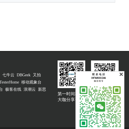
七牛云
DBGeek
又拍
TesterHome
移动观象台
台
极客在线
浪潮云
新思
第一时间获取
大咖说吐槽客服
大咖分享资讯