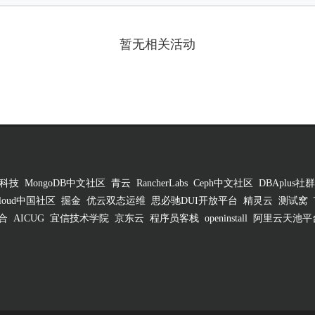
暂无相关活动
科技
MongoDB中文社区
青云
RancherLabs
Ceph中文社区
DBAplus社群
 Cloud中国社区
掘金
优云双态运维
思必驰DUI开放平台
精灵云
测试窝
合
AICUG
宜信技术学院
京东云
程序员客栈
openinstall
阿里云天池平