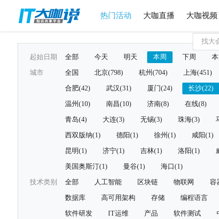
热门活动
大咖直播
大咖视频
起始日期
全部
今天
明天
本周
下周
本
城市
全国
北京(798)
杭州(704)
上海(451)
合肥(42)
武汉(31)
厦门(24)
长沙(22)
温州(10)
南昌(10)
济南(8)
在线(8)
青岛(4)
大连(3)
无锡(3)
珠海(3)
西双版纳(1)
德阳(1)
徐州(1)
咸阳(1)
昆明(1)
济宁(1)
吉林(1)
洛阳(1)
美国奥斯汀(1)
曼谷(1)
海口(1)
技术类别
全部
人工智能
区块链
物联网
容
数据库
高可用架构
存储
编程语言
软件研发
IT运维
产品
软件测试