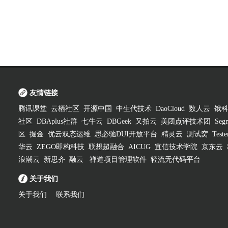
友情链接
腾讯课堂
云栖社区
开源中国
中生代技术
DaoCloud
数人云
饿
社区
DBAplus社群
七牛云
DBGeek
又拍云
美团点评技术团
Segm
区
掘金
优云双态运维
思必驰DUI开放平台
精灵云
测试窝
Test
华云
ZEGO即构科技
联想超融合
AICUG
宜信技术学院
京东云
浪潮云
新思齐
融云
禅道项目管理软件
轻流无代码平台
关于我们
关于我们
联系我们