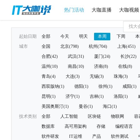
热门活动
大咖直播
大咖视频
起始日期
全部
今天
明天
本周
下周
本
城市
全国
北京(798)
杭州(704)
上海(451)
合肥(42)
武汉(31)
厦门(24)
长沙(22)
温州(10)
南昌(10)
济南(8)
在线(8)
青岛(4)
大连(3)
无锡(3)
珠海(3)
西双版纳(1)
德阳(1)
徐州(1)
咸阳(1)
昆明(1)
济宁(1)
吉林(1)
洛阳(1)
美国奥斯汀(1)
曼谷(1)
海口(1)
技术类别
全部
人工智能
区块链
物联网
容
数据库
高可用架构
存储
编程语言
软件研发
IT运维
产品
软件测试