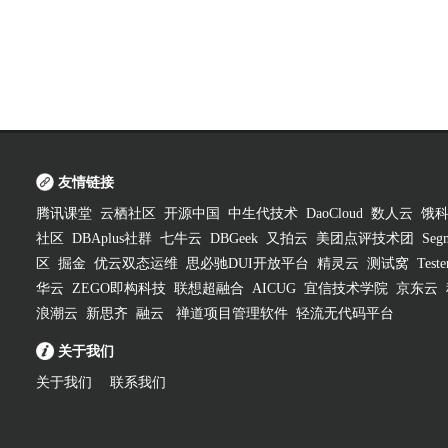
友情链接
腾讯课堂
云栖社区
开源中国
中生代技术
DaoCloud
数人云
饿
社区
DBAplus社群
七牛云
DBGeek
又拍云
美团点评技术团
Segm
区
掘金
优云双态运维
思必驰DUI开放平台
精灵云
测试窝
Test
华云
ZEGO即构科技
联想超融合
AICUG
宜信技术学院
京东云
浪潮云
新思齐
融云
禅道项目管理软件
轻流无代码平台
关于我们
关于我们
联系我们