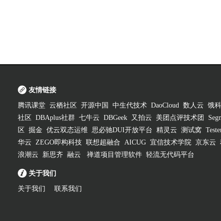
友情链接
腾讯课堂
云栖社区
开源中国
中生代技术
DaoCloud
数人云
饿
社区
DBAplus社群
七牛云
DBGeek
又拍云
美团点评技术团
Segm
区
掘金
优云双态运维
思必驰DUI开放平台
精灵云
测试窝
Test
华云
ZEGO即构科技
联想超融合
AICUG
宜信技术学院
京东云
浪潮云
新思齐
融云
禅道项目管理软件
轻流无代码平台
关于我们
关于我们
联系我们