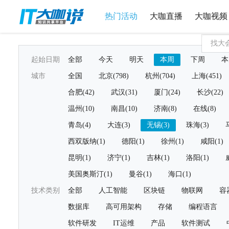
热门活动
大咖直播
大咖视频
起始日期
全部
今天
明天
本周
下周
本
城市
全国
北京(798)
杭州(704)
上海(451)
合肥(42)
武汉(31)
厦门(24)
长沙(22)
温州(10)
南昌(10)
济南(8)
在线(8)
青岛(4)
大连(3)
无锡(3)
珠海(3)
西双版纳(1)
德阳(1)
徐州(1)
咸阳(1)
昆明(1)
济宁(1)
吉林(1)
洛阳(1)
美国奥斯汀(1)
曼谷(1)
海口(1)
技术类别
全部
人工智能
区块链
物联网
容
数据库
高可用架构
存储
编程语言
软件研发
IT运维
产品
软件测试