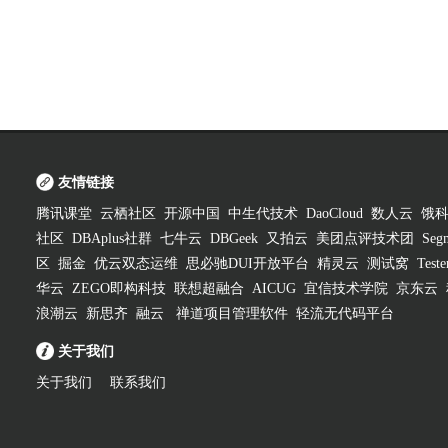
友情链接
腾讯课堂
云栖社区
开源中国
中生代技术
DaoCloud
数人云
饿
社区
DBAplus社群
七牛云
DBGeek
又拍云
美团点评技术团
Segm
区
掘金
优云双态运维
思必驰DUI开放平台
精灵云
测试窝
Test
华云
ZEGO即构科技
联想超融合
AICUG
宜信技术学院
京东云
浪潮云
新思齐
融云
禅道项目管理软件
轻流无代码平台
关于我们
关于我们
联系我们