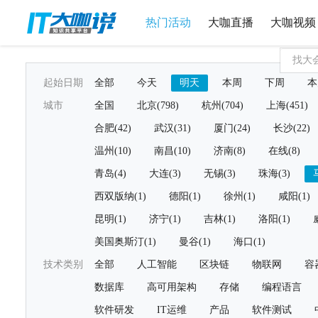
热门活动
大咖直播
大咖视频
起始日期
全部
今天
明天
本周
下周
本
城市
全国
北京(798)
杭州(704)
上海(451)
合肥(42)
武汉(31)
厦门(24)
长沙(22)
温州(10)
南昌(10)
济南(8)
在线(8)
青岛(4)
大连(3)
无锡(3)
珠海(3)
西双版纳(1)
德阳(1)
徐州(1)
咸阳(1)
昆明(1)
济宁(1)
吉林(1)
洛阳(1)
美国奥斯汀(1)
曼谷(1)
海口(1)
技术类别
全部
人工智能
区块链
物联网
容
数据库
高可用架构
存储
编程语言
软件研发
IT运维
产品
软件测试