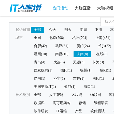
热门活动
大咖直播
大咖视频
起始日期
全部
今天
明天
本周
下周
本
城市
全国
北京(798)
杭州(704)
上海(451)
合肥(42)
武汉(31)
厦门(24)
长沙(22)
温州(10)
南昌(10)
济南(8)
在线(8)
青岛(4)
大连(3)
无锡(3)
珠海(3)
西双版纳(1)
德阳(1)
徐州(1)
咸阳(1)
昆明(1)
济宁(1)
吉林(1)
洛阳(1)
美国奥斯汀(1)
曼谷(1)
海口(1)
技术类别
全部
人工智能
区块链
物联网
容
数据库
高可用架构
存储
编程语言
软件研发
IT运维
产品
软件测试