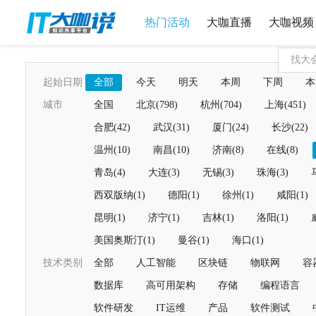
热门活动
大咖直播
大咖视频
起始日期
全部
今天
明天
本周
下周
本
城市
全国
北京(798)
杭州(704)
上海(451)
合肥(42)
武汉(31)
厦门(24)
长沙(22)
温州(10)
南昌(10)
济南(8)
在线(8)
青岛(4)
大连(3)
无锡(3)
珠海(3)
西双版纳(1)
德阳(1)
徐州(1)
咸阳(1)
昆明(1)
济宁(1)
吉林(1)
洛阳(1)
美国奥斯汀(1)
曼谷(1)
海口(1)
技术类别
全部
人工智能
区块链
物联网
容
数据库
高可用架构
存储
编程语言
软件研发
IT运维
产品
软件测试