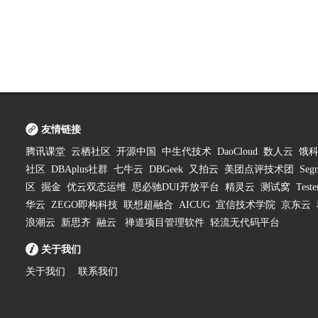
友情链接
腾讯课堂
云栖社区
开源中国
中生代技术
DaoCloud
数人云
饿
社区
DBAplus社群
七牛云
DBGeek
又拍云
美团点评技术团
Segm
区
掘金
优云双态运维
思必驰DUI开放平台
精灵云
测试窝
Test
华云
ZEGO即构科技
联想超融合
AICUG
宜信技术学院
京东云
浪潮云
新思齐
融云
禅道项目管理软件
轻流无代码平台
关于我们
关于我们
联系我们