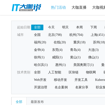
热门活动
大咖直播
大咖视
起始日期
全部
今天
明天
本周
下周
城市
全国
北京(798)
杭州(704)
上海(451)
福州(20)
在线(20)
重庆(18)
苏州(18
金华(4)
东莞(4)
青岛(4)
大连(3)
徐州(1)
咸阳(1)
黄山(1)
佛山(1)
哈尔滨(1)
惠州(1)
美国奥斯汀(1)
曼
技术类别
全部
人工智能
区块链
物联网
Web开发
移动开发
开发工具
Kubern
开源治理
名企案例
名家分享
职业
全部
最新发布