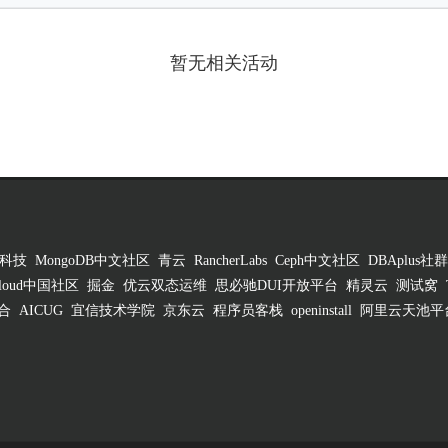
暂无相关活动
科技
MongoDB中文社区
青云
RancherLabs
Ceph中文社区
DBAplus社群
 Cloud中国社区
掘金
优云双态运维
思必驰DUI开放平台
精灵云
测试窝
合
AICUG
宜信技术学院
京东云
程序员客栈
openinstall
阿里云天池平