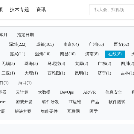
频
技术专题
资讯
本月
指定日期
深圳(222)
成都(105)
南京(64)
广州(63)
西安(62)
)
嘉兴(11)
温州(10)
南昌(10)
济南(8)
在线(8)
天
无锡(3)
珠海(3)
马尼拉(3)
太原(2)
广东(2)
四川(2
三亚(1)
大理(1)
西雅图(1)
昆明(1)
济宁(1)
吉林(1
谷(1)
海口(1)
容器
云计算
大数据
DevOps
AR/VR
信息安全
etes
游戏开发
软件研发
IT运维
产品
软件测试
发展
解决方案
智能硬件
互联网
医学