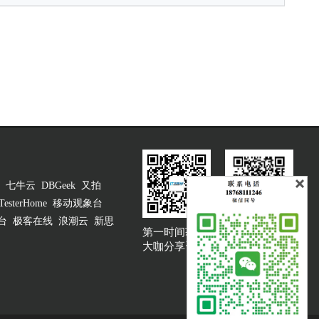
七牛云
DBGeek
又拍
TesterHome
移动观象台
台
极客在线
浪潮云
新思
第一时间获取
大咖说吐槽客服
大咖分享资讯