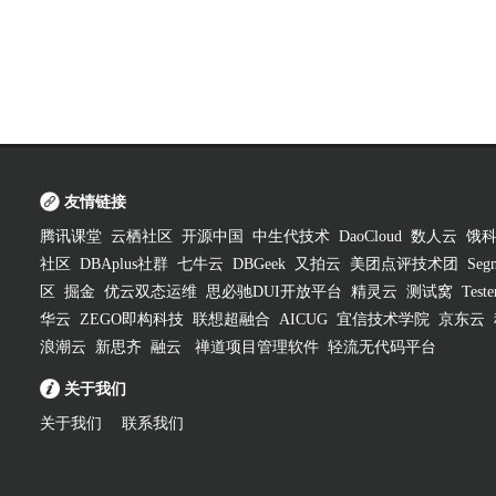
友情链接
腾讯课堂
云栖社区
开源中国
中生代技术
DaoCloud
数人云
饿
社区
DBAplus社群
七牛云
DBGeek
又拍云
美团点评技术团
Segm
区
掘金
优云双态运维
思必驰DUI开放平台
精灵云
测试窝
Test
华云
ZEGO即构科技
联想超融合
AICUG
宜信技术学院
京东云
浪潮云
新思齐
融云
禅道项目管理软件
轻流无代码平台
关于我们
关于我们
联系我们