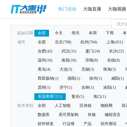
热门活动
大咖直播
大咖视频
起始日期
全部
今天
明天
本周
下周
本
城市
全国
北京(798)
杭州(704)
上海(451)
合肥(42)
武汉(31)
厦门(24)
长沙(22)
温州(10)
南昌(10)
济南(8)
在线(8)
青岛(4)
大连(3)
无锡(3)
珠海(3)
西双版纳(1)
德阳(1)
徐州(1)
咸阳(1)
昆明(1)
济宁(1)
吉林(1)
洛阳(1)
美国奥斯汀(1)
曼谷(1)
海口(1)
技术类别
全部
人工智能
区块链
物联网
容
数据库
高可用架构
存储
编程语言
软件研发
IT运维
产品
软件测试