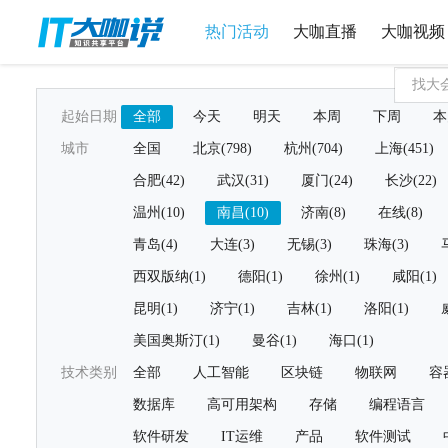
热门活动
大咖直播
大咖视频
起始日期
全部
今天
明天
本周
下周
本
城市
全国
北京(798)
杭州(704)
上海(451)
合肥(42)
武汉(31)
厦门(24)
长沙(22)
温州(10)
南昌(10)
济南(8)
在线(8)
青岛(4)
大连(3)
无锡(3)
珠海(3)
西双版纳(1)
德阳(1)
徐州(1)
咸阳(1)
昆明(1)
济宁(1)
吉林(1)
洛阳(1)
美国奥斯汀(1)
曼谷(1)
海口(1)
技术类别
全部
人工智能
区块链
物联网
容
数据库
高可用架构
存储
编程语言
软件研发
IT运维
产品
软件测试