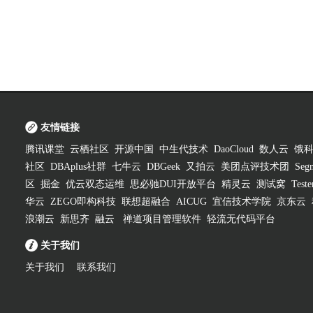
友情链接
腾讯课堂
云栖社区
开源中国
中生代技术
DaoCloud
数人云
饿
社区
DBAplus社群
七牛云
DBGeek
又拍云
美团点评技术团
Segm
区
掘金
优云双态运维
思必驰DUI开放平台
精灵云
测试窝
Test
华云
ZEGO即构科技
联想超融合
AICUG
宜信技术学院
京东云
浪潮云
新思齐
融云
禅道项目管理软件
轻流无代码平台
关于我们
关于我们
联系我们