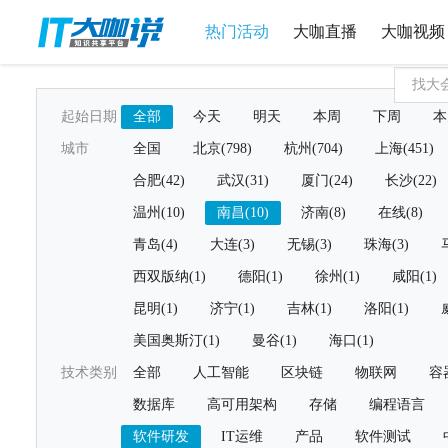
热门活动
大咖直播
大咖视频
起始日期
全部
今天
明天
本周
下周
本
城市
全国
北京(798)
杭州(704)
上海(451)
合肥(42)
武汉(31)
厦门(24)
长沙(22)
温州(10)
南昌(10)
济南(8)
在线(8)
青岛(4)
大连(3)
无锡(3)
珠海(3)
西双版纳(1)
德阳(1)
徐州(1)
咸阳(1)
昆明(1)
济宁(1)
吉林(1)
洛阳(1)
美国奥斯汀(1)
曼谷(1)
海口(1)
技术类别
全部
人工智能
区块链
物联网
容
数据库
高可用架构
存储
编程语言
软件研发
IT运维
产品
软件测试