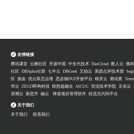
友情链接
腾讯课堂
云栖社区
开源中国
中生代技术
DaoCloud
数人云
饿
社区
DBAplus社群
七牛云
DBGeek
又拍云
美团点评技术团
Segm
区
掘金
优云双态运维
思必驰DUI开放平台
精灵云
测试窝
Test
华云
ZEGO即构科技
联想超融合
AICUG
宜信技术学院
京东云
浪潮云
新思齐
融云
禅道项目管理软件
轻流无代码平台
关于我们
关于我们
联系我们