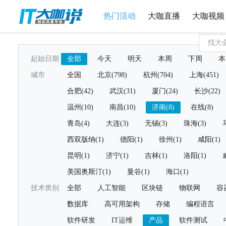
热门活动
大咖直播
大咖视频
起始日期
全部
今天
明天
本周
下周
本
城市
全国
北京(798)
杭州(704)
上海(451)
合肥(42)
武汉(31)
厦门(24)
长沙(22)
温州(10)
南昌(10)
济南(8)
在线(8)
青岛(4)
大连(3)
无锡(3)
珠海(3)
西双版纳(1)
德阳(1)
徐州(1)
咸阳(1)
昆明(1)
济宁(1)
吉林(1)
洛阳(1)
美国奥斯汀(1)
曼谷(1)
海口(1)
技术类别
全部
人工智能
区块链
物联网
容
数据库
高可用架构
存储
编程语言
软件研发
IT运维
产品
软件测试