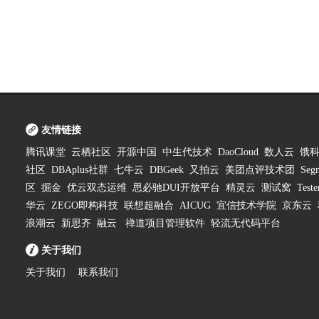
友情链接
腾讯课堂
云栖社区
开源中国
中生代技术
DaoCloud
数人云
饿
社区
DBAplus社群
七牛云
DBGeek
又拍云
美团点评技术团
Segm
区
掘金
优云双态运维
思必驰DUI开放平台
精灵云
测试窝
Test
华云
ZEGO即构科技
联想超融合
AICUG
宜信技术学院
京东云
浪潮云
新思齐
融云
禅道项目管理软件
轻流无代码平台
关于我们
关于我们
联系我们