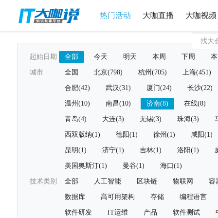
热门活动
大咖直播
大咖视频
起始日期
全部
今天
明天
本周
下周
本
城市
全国
北京(798)
杭州(705)
上海(451)
合肥(42)
武汉(31)
厦门(24)
长沙(22)
温州(10)
南昌(10)
济南(8)
在线(8)
青岛(4)
大连(3)
无锡(3)
珠海(3)
西双版纳(1)
德阳(1)
徐州(1)
咸阳(1)
昆明(1)
济宁(1)
吉林(1)
洛阳(1)
美国奥斯汀(1)
曼谷(1)
海口(1)
技术类别
全部
人工智能
区块链
物联网
容
数据库
高可用架构
存储
编程语言
软件研发
IT运维
产品
软件测试