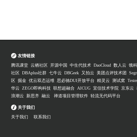
友情链接
腾讯课堂
云栖社区
开源中国
中生代技术
DaoCloud
数人云
饿
社区
DBAplus社群
七牛云
DBGeek
又拍云
美团点评技术团
Segm
区
掘金
优云双态运维
思必驰DUI开放平台
精灵云
测试窝
Test
华云
ZEGO即构科技
联想超融合
AICUG
宜信技术学院
京东云
浪潮云
新思齐
融云
禅道项目管理软件
轻流无代码平台
关于我们
关于我们
联系我们