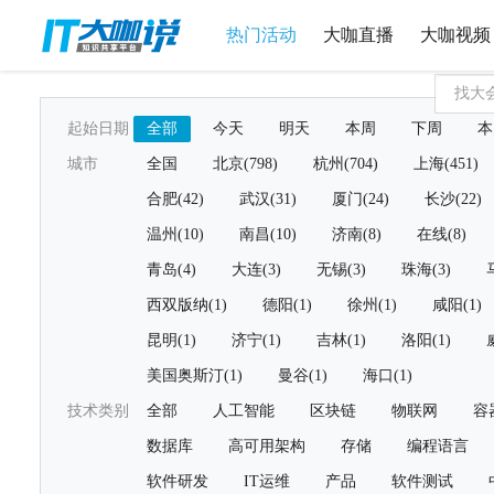
热门活动
大咖直播
大咖视频
起始日期
全部
今天
明天
本周
下周
本
城市
全国
北京(798)
杭州(704)
上海(451)
合肥(42)
武汉(31)
厦门(24)
长沙(22)
温州(10)
南昌(10)
济南(8)
在线(8)
青岛(4)
大连(3)
无锡(3)
珠海(3)
西双版纳(1)
德阳(1)
徐州(1)
咸阳(1)
昆明(1)
济宁(1)
吉林(1)
洛阳(1)
美国奥斯汀(1)
曼谷(1)
海口(1)
技术类别
全部
人工智能
区块链
物联网
容
数据库
高可用架构
存储
编程语言
软件研发
IT运维
产品
软件测试