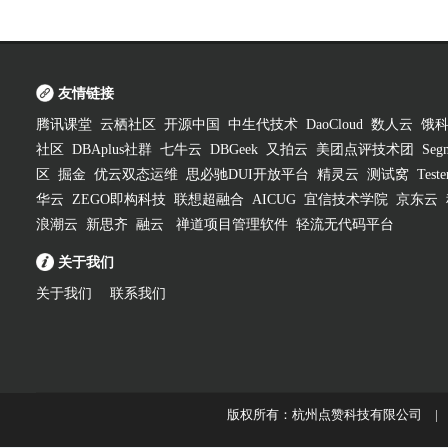
友情链接
腾讯课堂
云栖社区
开源中国
中生代技术
DaoCloud
数人云
饿
社区
DBAplus社群
七牛云
DBGeek
又拍云
美团点评技术团
Segm
区
掘金
优云双态运维
思必驰DUI开放平台
精灵云
测试窝
Test
华云
ZEGO即构科技
联想超融合
AICUG
宜信技术学院
京东云
浪潮云
新思齐
融云
禅道项目管理软件
轻流无代码平台
关于我们
关于我们
联系我们
版权所有：杭州点赞科技有限公司 